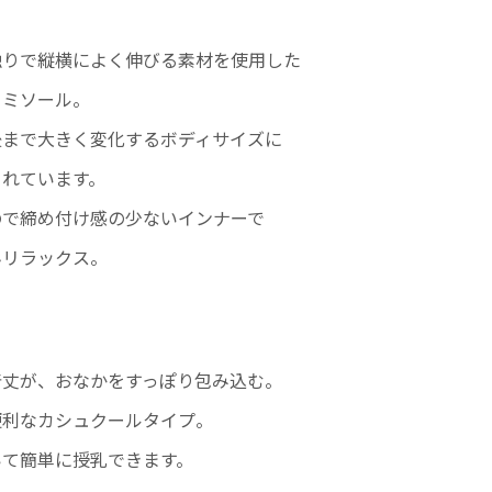
触りで縦横によく伸びる素材を使用した
ャミソール。
後まで大きく変化するボディサイズに
られています。
ので締め付け感の少ないインナーで
んリラックス。
＊
着丈が、おなかをすっぽり包み込む。
便利なカシュクールタイプ。
いて簡単に授乳できます。