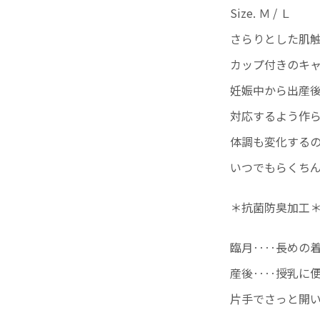
Size. Ｍ / Ｌ
さらりとした肌
カップ付きのキ
妊娠中から出産
対応するよう作
体調も変化する
いつでもらくち
＊抗菌防臭加工
臨月‥‥長めの
産後‥‥授乳に
片手でさっと開