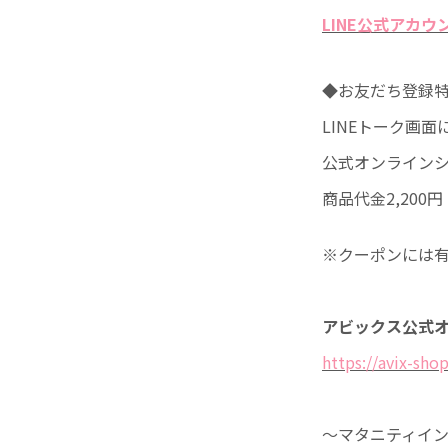
LINE公式アカ
◆お友だち登録特
LINEトーク画
公式オンライン
商品代金2,20
※クーポンには
アビックス公式
https://avix-shop
～マタニティイ