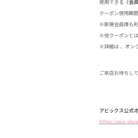
使用できる《
会員
クーポン使用期間は2
※新規会員様も
※他クーポンと
※詳細は 、オン
ご来店お待ちし
アビックス公式
https://avix-shop