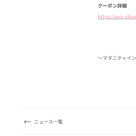
クーポン詳細
https://avix-sho
～マタニティイ
ニュース一覧