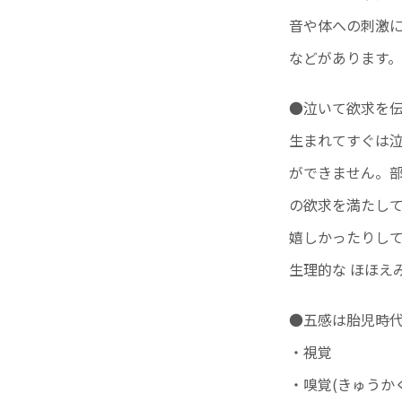
音や体への刺激
などがあります。
●泣いて欲求を
生まれてすぐは
ができません。
の欲求を満たし
嬉しかったりし
生理的な ほほえ
●五感は胎児時
・視覚
・嗅覚(きゅうかく