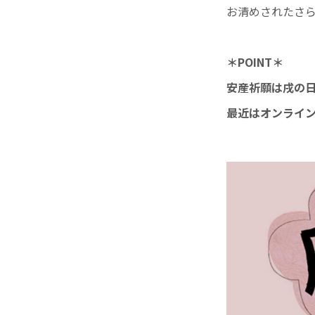
お清めされたさ
＊POINT＊
安産祈願は戌の日
最近はオンライン