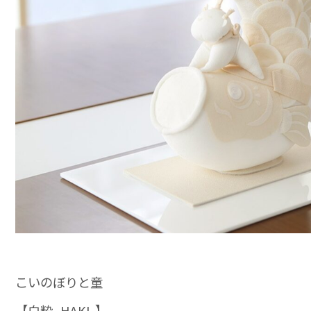
こいのぼりと童
【白粋 -HAKI-】