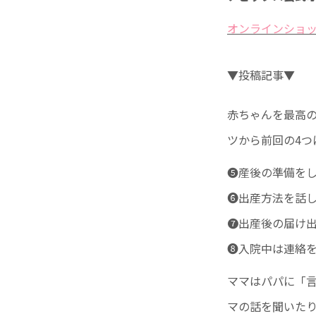
オンラインショップ 
▼投稿記事▼
赤ちゃんを最高の
ツから前回の4つ
❺産後の準備を
❻出産方法を話
❼出産後の届け
➑入院中は連絡
ママはパパに「
マの話を聞いた